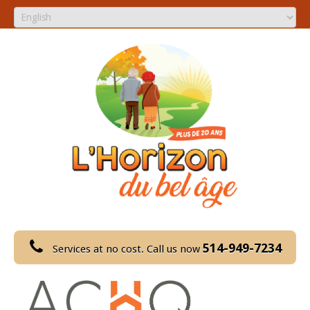
514-949-7234
Services at no cost. Call us now