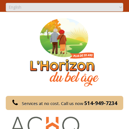
514-949-7234
Services at no cost. Call us now