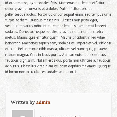
id ornare eros, eget sodales felis. Maecenas nec lectus efficitur
dolor gravida convallis et a dolor. Duis efficitur, orci at
pellentesque luctus, tortor dolor consequat enim, sed tempus urna
turpis ac diam. Quisque massa nisl, ultrices non justo eget,
vestibulum varius odio. Nam tempor lectus sit amet erat laoreet
sodales. Donec ac neque sodales, gravida nunc non, pharetra
metus. Mauris quis efficitur quam. Mauris tincidunt in leo vitae
hendrerit. Maecenas sapien sem, sodales vel imperdiet vel, efficitur
et erat. Pellentesque nibh massa, ultrices vel nunc quis, posuere
rutrum magna. Cras in lacus purus. Aenean euismod ex et risus
faucibus dignissim. Nullam eros dui, porta non ultricies a, faucibus
ac purus. Phasellus vitae diam vel enim dapibus maximus. Quisque
id lorem non arcu ultrices sodales at nec orci.
Written by
admin