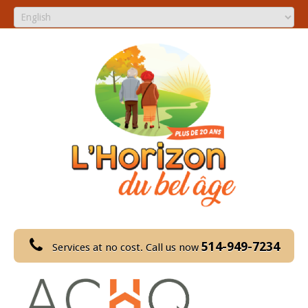
514-949-7234
Services at no cost. Call us now